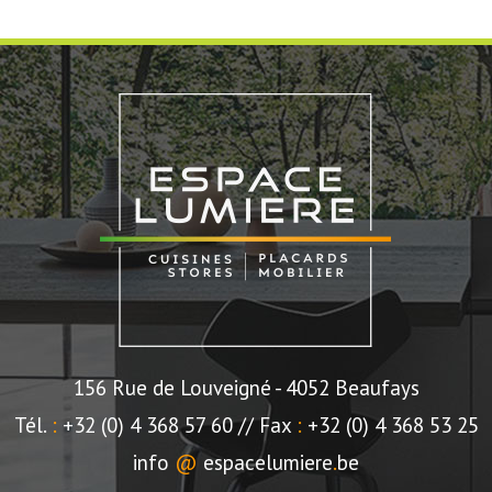
156 Rue de Louveigné
- 4052 Beaufays
Tél.
:
+32 (0) 4 368 57 60 //
Fax
:
+32 (0) 4 368 53 25
info
@
espacelumiere
.
be