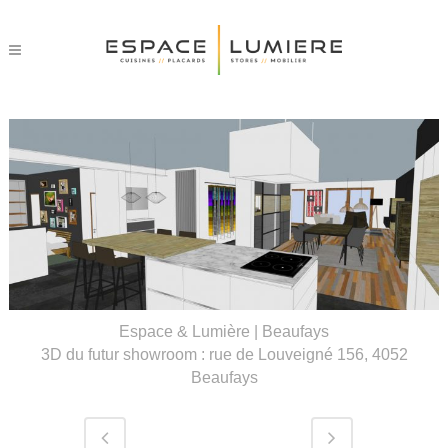
Espace & Lumière | Beaufays
3D du futur showroom : rue de Louveigné 156, 4052
Beaufays