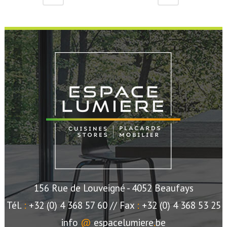
156 Rue de Louveigné
- 4052 Beaufays
Tél.
:
+32 (0) 4 368 57 60 //
Fax
:
+32 (0) 4 368 53 25
info
@
espacelumiere
.
be