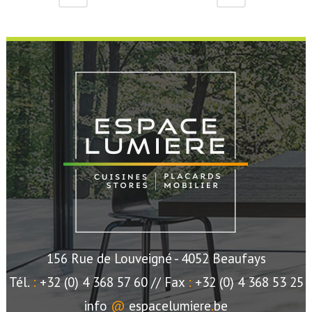
156 Rue de Louveigné
- 4052 Beaufays
Tél.
:
+32 (0) 4 368 57 60 //
Fax
:
+32 (0) 4 368 53 25
info
@
espacelumiere
.
be