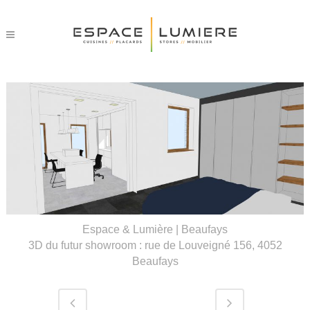
Espace & Lumière | Beaufays
3D du futur showroom : rue de Louveigné 156, 4052
Beaufays